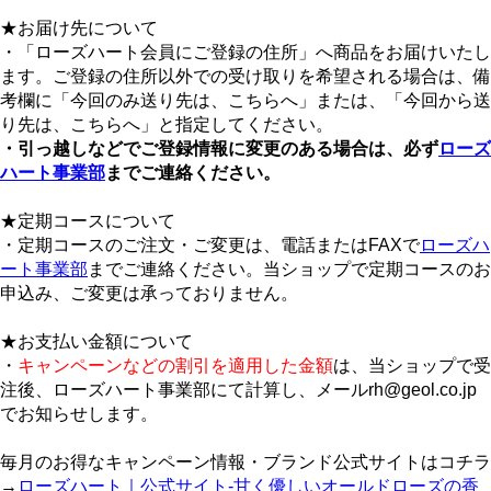
★お届け先について
・「ローズハート会員にご登録の住所」へ商品をお届けいたし
ます。ご登録の住所以外での受け取りを希望される場合は、備
考欄に「今回のみ送り先は、こちらへ」または、「今回から送
り先は、こちらへ」と指定してください。
・引っ越しなどでご登録情報に変更のある場合は、必ず
ローズ
ハート事業部
までご連絡ください。
★定期コースについて
・定期コースのご注文・ご変更は、電話またはFAXで
ローズハ
ート事業部
までご連絡ください。当ショップで定期コースのお
申込み、ご変更は承っておりません。
★お支払い金額について
・
キャンペーンなどの割引を適用した金額
は、当ショップで受
注後、ローズハート事業部にて計算し、メールrh@geol.co.jp
でお知らせします。
毎月のお得なキャンペーン情報・ブランド公式サイトはコチラ
→
ローズハート｜公式サイト-甘く優しいオールドローズの香