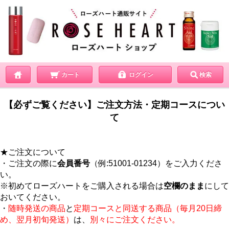
カート
ログイン
検索
【必ずご覧ください】ご注文方法・定期コースについ
て
★ご注文について
・ご注文の際に
会員番号
（例:51001-01234）をご入力くださ
い。
※初めてローズハートをご購入される場合は
空欄のまま
にして
おいてください。
・
随時発送の商品
と
定期コースと同送する商品（毎月20日締
め、翌月初旬発送）
は、
別々にご注文ください。