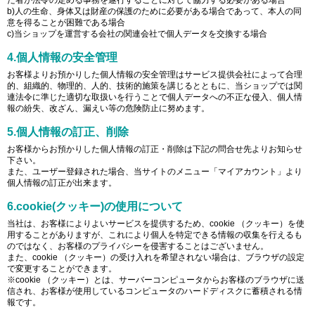
た者が法令の定める事務を遂行することに対して協力する必要がある場合
b)人の生命、身体又は財産の保護のために必要がある場合であって、本人の同
意を得ることが困難である場合
c)当ショップを運営する会社の関連会社で個人データを交換する場合
4.個人情報の安全管理
お客様よりお預かりした個人情報の安全管理はサービス提供会社によって合理
的、組織的、物理的、人的、技術的施策を講じるとともに、当ショップでは関
連法令に準じた適切な取扱いを行うことで個人データへの不正な侵入、個人情
報の紛失、改ざん、漏えい等の危険防止に努めます。
5.個人情報の訂正、削除
お客様からお預かりした個人情報の訂正・削除は下記の問合せ先よりお知らせ
下さい。
また、ユーザー登録された場合、当サイトのメニュー「マイアカウント」より
個人情報の訂正が出来ます。
6.cookie(クッキー)の使用について
当社は、お客様によりよいサービスを提供するため、cookie （クッキー）を使
用することがありますが、これにより個人を特定できる情報の収集を行えるも
のではなく、お客様のプライバシーを侵害することはございません。
また、cookie （クッキー）の受け入れを希望されない場合は、ブラウザの設定
で変更することができます。
※cookie （クッキー）とは、サーバーコンピュータからお客様のブラウザに送
信され、お客様が使用しているコンピュータのハードディスクに蓄積される情
報です。