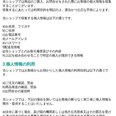
当ショップでは商品のご購入、お問合せをされた際にお客様の個人情報を収集
することがございます。
収集するにあたっては利用目的を明記の上、適法かつ公正な手段によります。
当ショップで収集する個人情報は以下の通りです。
a)お名前、フリガナ
b)ご住所
c)お電話番号
d)メールアドレス
e)パスワード
f)配送先情報
g)当ショップとのお取引履歴及びその内容
h)上記を組み合わせることで特定の個人が識別できる情報
3.個人情報の利用
当ショップではお客様からお預かりした個人情報の利用目的は以下の通りで
す。
a)ご注文の確認、照会
b)商品発送の確認、照会
c)お問合せの返信時
当ショップでは、下記の場合を除いてはお客様の断りなく第三者に個人情報を
開示・提供することはいたしません。
a)法令に基づく場合、及び国の機関若しくは地方公共団体又はその委託を受け