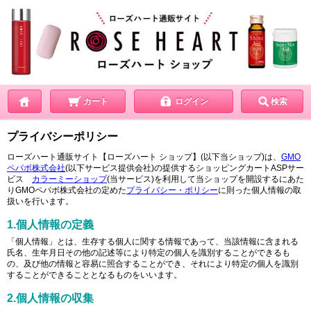
カート
ログイン
検索
プライバシーポリシー
ローズハート通販サイト【ローズハート ショップ】(以下当ショップ)は、
GMO
ペパボ株式会社
(以下サービス提供会社)の提供するショッピングカートASPサー
ビス
カラーミーショップ
(当サービス)を利用して当ショップを開設するにあた
りGMOペパボ株式会社の定めた
プライバシー・ポリシー
に則った個人情報の取
扱いを行います。
1.個人情報の定義
「個人情報」とは、生存する個人に関する情報であって、当該情報に含まれる
氏名、生年月日その他の記述等により特定の個人を識別することができるも
の、及び他の情報と容易に照合することができ、それにより特定の個人を識別
することができることとなるものをいいます。
2.個人情報の収集