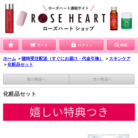
カート
ログイン
検索
ホーム
＞
随時受注配送（すぐにお届け・代金引換）
＞
スキンケア
＞
化粧品セット
前の商品へ
次の商品へ
化粧品セット